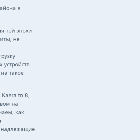
района в
я той эпохи
иты, не
грузку
 устройств
 на такое
Kaera tn 8,
авом на
наем, как
а
о надлежащие