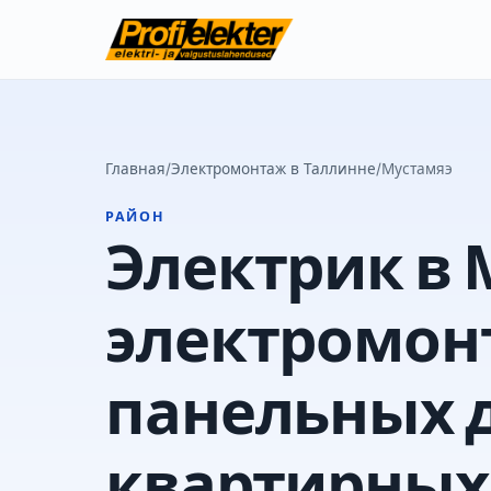
Главная
/
Электромонтаж в Таллинне
/
Мустамяэ
РАЙОН
Электрик в 
электромон
панельных 
квартирных