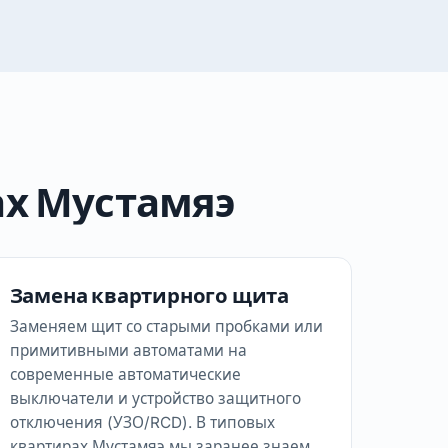
ах Мустамяэ
Замена квартирного щита
Заменяем щит со старыми пробками или
примитивными автоматами на
современные автоматические
выключатели и устройство защитного
отключения (УЗО/RCD). В типовых
квартирах Мустамяэ мы заранее знаем