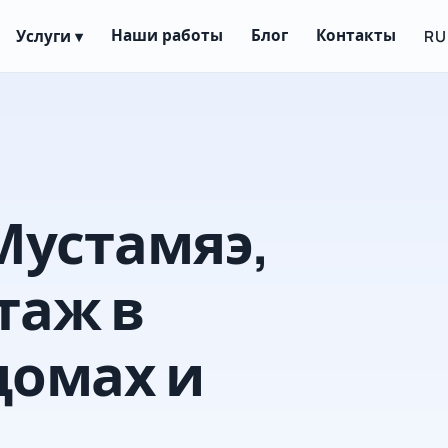
RU
Наши работы
Блог
Контакты
Услуги ▾
Мустамяэ,
таж в
домах и