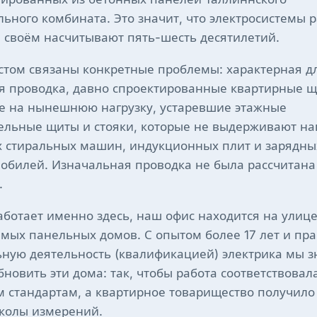
ьного комбината. Это значит, что электросистемы 
 своём насчитывают пять-шесть десятилетий.
стом связаны конкретные проблемы: характерная дл
 проводка, давно спроектированные квартирные щ
е на нынешнюю нагрузку, устаревшие этажные
ельные щиты и стояки, которые не выдерживают на
 стиральных машин, индукционных плит и зарядных
мобилей. Изначальная проводка не была рассчитана
.
 работает именно здесь, наш офис находится на улице 
амых панельных домов. С опытом более 17 лет и пр
ьную деятельность (квалификацией) электрика мы з
новить эти дома: так, чтобы работа соответствовал
 стандартам, а квартирное товарищество получил
околы измерений.