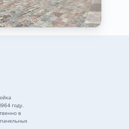
ройка
1964 году.
твенно в
х панельных