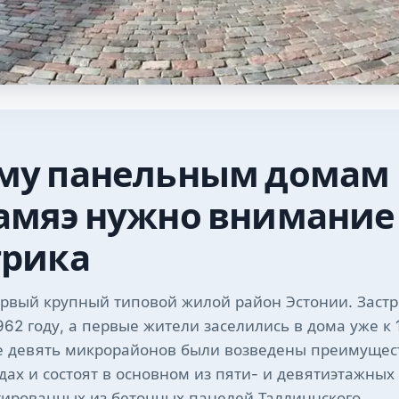
му панельным домам
амяэ нужно внимание
трика
ервый крупный типовой жилой район Эстонии. Заст
962 году, а первые жители заселились в дома уже к 
 девять микрорайонов были возведены преимущес
дах и состоят в основном из пяти- и девятиэтажны
тированных из бетонных панелей Таллиннского