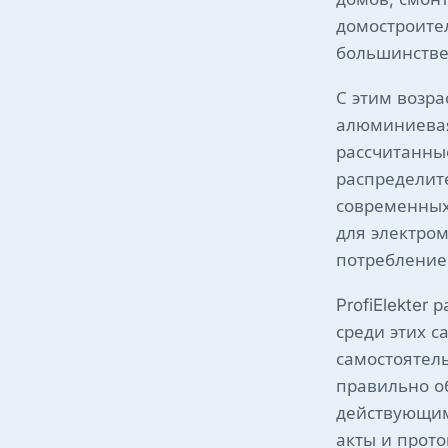
домостроител
большинстве
С этим возра
алюминиевая
рассчитанны
распределит
современных
для электро
потребление
ProfiElekter
среди этих с
самостоятел
правильно об
действующим
акты и прот