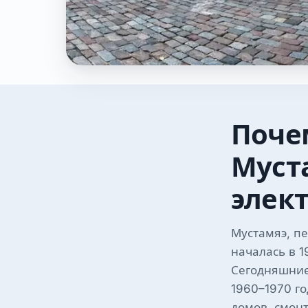
Поче
Муст
элек
Мустамяэ, п
началась в 1
Сегодняшние
1960–1970 го
домов, смон