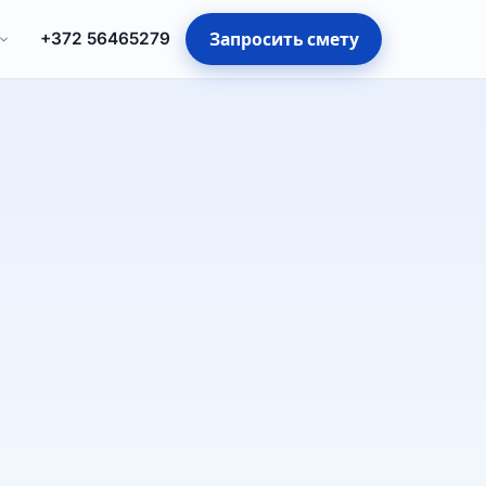
Запросить смету
+372 56465279