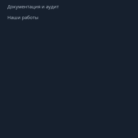
Документация и аудит
Наши работы
Блог
Контакты
+372 56465279
profielekter@gmail.com