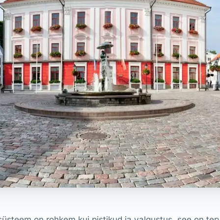
süsteem on rohkem kui pistikud ja valgustus, see on te