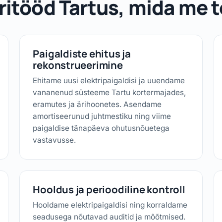
ritööd Tartus, mida me
Paigaldiste ehitus ja
rekonstrueerimine
Ehitame uusi elektripaigaldisi ja uuendame
vananenud süsteeme Tartu kortermajades,
eramutes ja ärihoonetes. Asendame
amortiseerunud juhtmestiku ning viime
paigaldise tänapäeva ohutusnõuetega
vastavusse.
Hooldus ja perioodiline kontroll
Hooldame elektripaigaldisi ning korraldame
seadusega nõutavad auditid ja mõõtmised.