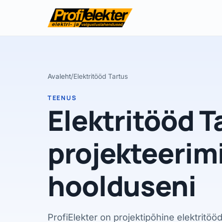
Avaleht
/
Elektritööd Tartus
TEENUS
Elektritööd T
projekteerim
hoolduseni
ProfiElekter on projektipõhine elektritöö