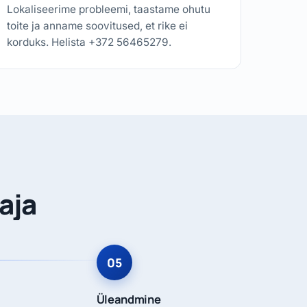
Lokaliseerime probleemi, taastame ohutu
toite ja anname soovitused, et rike ei
korduks. Helista +372 56465279.
aja
Üleandmine