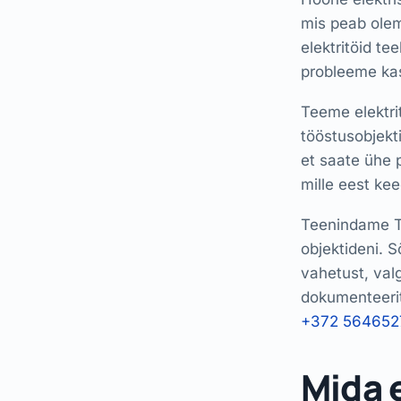
mis peab olem
elektritöid te
probleeme kas
Teeme elektri
tööstusobjekt
et saate ühe p
mille eest kee
Teenindame T
objektideni. S
vahetust, valg
dokumenteeritu
+372 564652
Mida 