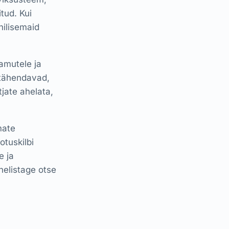
tud. Kui
hilisemaid
amutele ja
 tähendavad,
tjate ahelata,
mate
otuskilbi
e ja
 helistage otse