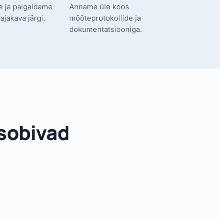
e ja paigaldame
Anname üle koos
ajakava järgi.
mõõteprotokollide ja
dokumentatsiooniga.
 sobivad