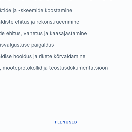
ektide ja -skeemide koostamine
aldiste ehitus ja rekonstrueerimine
ide ehitus, vahetus ja kaasajastamine
lisvalgustuse paigaldus
aldise hooldus ja rikete kõrvaldamine
 mõõteprotokollid ja teostusdokumentatsioon
TEENUSED