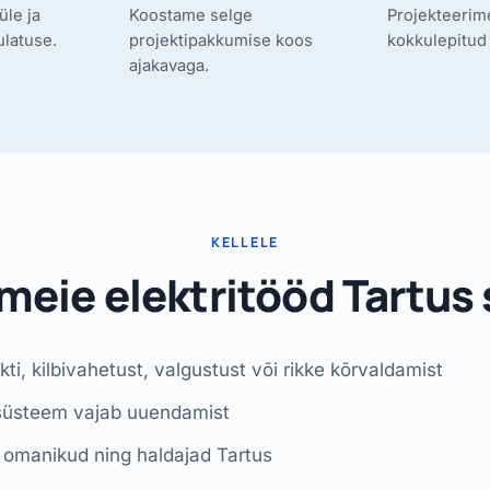
üle ja
Koostame selge
Projekteerim
ulatuse.
projektipakkumise koos
kokkulepitud 
ajakavaga.
KELLELE
 meie elektritööd Tartus
i, kilbivahetust, valgustust või rikke kõrvaldamist
risüsteem vajab uuendamist
 omanikud ning haldajad Tartus