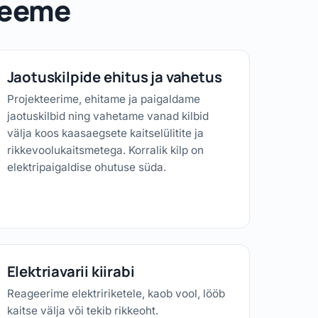
 teeme
Jaotuskilpide ehitus ja vahetus
Projekteerime, ehitame ja paigaldame
jaotuskilbid ning vahetame vanad kilbid
välja koos kaasaegsete kaitselülitite ja
rikkevoolukaitsmetega. Korralik kilp on
elektripaigaldise ohutuse süda.
Elektriavarii kiirabi
Reageerime elektririketele, kaob vool, lööb
kaitse välja või tekib rikkeoht.