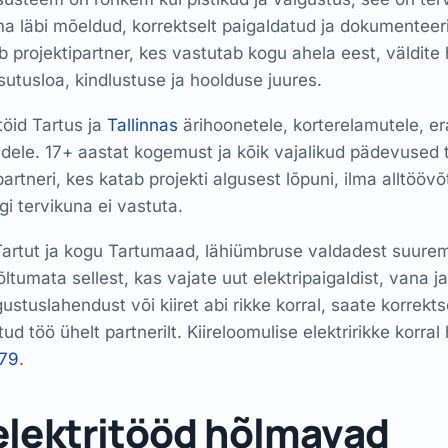
a läbi mõeldud, korrektselt paigaldatud ja dokumenteeri
eb projektipartner, kes vastutab kogu ahela eest, väldite 
utusloa, kindlustuse ja hoolduse juures.
töid Tartus ja
Tallinnas
ärihoonetele, korterelamutele, er
idele. 17+ aastat kogemust ja kõik vajalikud pädevused
artneri, kes katab projekti algusest lõpuni, ilma alltöövõ
gi tervikuna ei vastuta.
artut ja kogu Tartumaad, lähiümbruse valdadest suure
õltumata sellest, kas vajate uut elektripaigaldist, vana ja
ustuslahendust või kiiret abi rikke korral, saate korrekts
d töö ühelt partnerilt. Kiireloomulise elektririkke korral
79
.
elektritööd hõlmavad