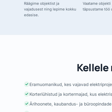
Räägime objektist ja
Vaatame objekti 
vajadusest ning lepime kokku
täpsustame töö 
edasise.
Kellele
Eramuomanikud, kes vajavad elektriprojekt
Korteriühistud ja kortermajad, kus elekt
Ärihoonete, kaubandus- ja büroopindade