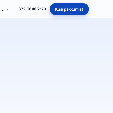
Küsi pakkumist
ET
+372 56465279