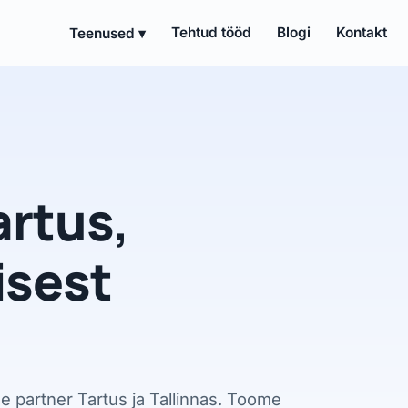
Tehtud tööd
Blogi
Kontakt
Teenused ▾
artus,
isest
de partner Tartus ja Tallinnas. Toome