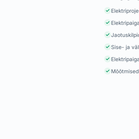
Elektriproj
Elektripaig
Jaotuskilp
Sise- ja vä
Elektripaig
Mõõtmised,