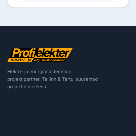
Elektri- ja energiasüsteemide
projektipartner. Tallinn & Tartu, suuremad
projektid üle Eesti.
Elektritööd Tartus
Tööstus- ja ärivalgustus