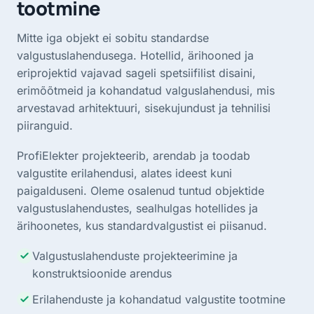
tootmine
Mitte iga objekt ei sobitu standardse
valgustuslahendusega. Hotellid, ärihooned ja
eriprojektid vajavad sageli spetsiifilist disaini,
erimõõtmeid ja kohandatud valguslahendusi, mis
arvestavad arhitektuuri, sisekujundust ja tehnilisi
piiranguid.
ProfiElekter projekteerib, arendab ja toodab
valgustite erilahendusi, alates ideest kuni
paigalduseni. Oleme osalenud tuntud objektide
valgustuslahendustes, sealhulgas hotellides ja
ärihoonetes, kus standardvalgustist ei piisanud.
Valgustuslahenduste projekteerimine ja
konstruktsioonide arendus
Erilahenduste ja kohandatud valgustite tootmine