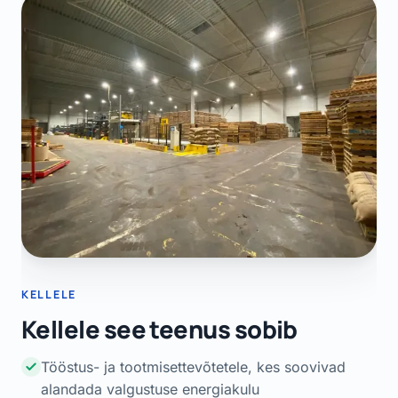
KELLELE
Kellele see teenus sobib
Tööstus- ja tootmisettevõtetele, kes soovivad
alandada valgustuse energiakulu