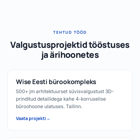
Väiksema hoone valgustuse uuendame mõne
ärihoonetes seadusega nõutav.
päevaga, suuremad tööstusobjektid nädalate
jooksul. Töötame võimalusel töötaval objektil,
et seisak jääks minimaalseks. Näiteks umbes
TEHTUD TÖÖD
50 000 m² Maardu sadama projekt valmis
ligikaudu 1,5 kuuga.
Valgustusprojektid tööstuses
ja ärihoonetes
Wise Eesti bürookompleks
500+ jm arhitektuurset süvisvalgustust 3D-
prinditud detailidega kahe 4-korruselise
büroohoone ulatuses. Tallinn.
Vaata projekti
→