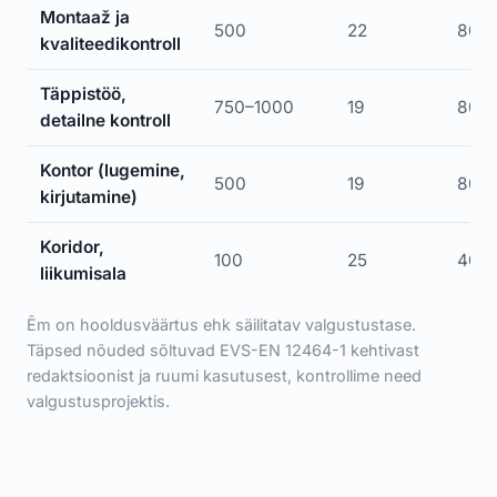
Montaaž ja
500
22
80
kvaliteedikontroll
Täppistöö,
750–1000
19
80
detailne kontroll
Kontor (lugemine,
500
19
80
kirjutamine)
Koridor,
100
25
40
liikumisala
Ēm on hooldusväärtus ehk säilitatav valgustustase.
Täpsed nõuded sõltuvad EVS-EN 12464-1 kehtivast
redaktsioonist ja ruumi kasutusest, kontrollime need
valgustusprojektis.