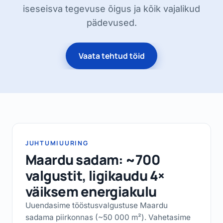
iseseisva tegevuse õigus ja kõik vajalikud
pädevused.
Vaata tehtud töid
JUHTUMIUURING
Maardu sadam: ~700
valgustit, ligikaudu 4×
väiksem energiakulu
Uuendasime tööstusvalgustuse Maardu
sadama piirkonnas (~50 000 m²). Vahetasime