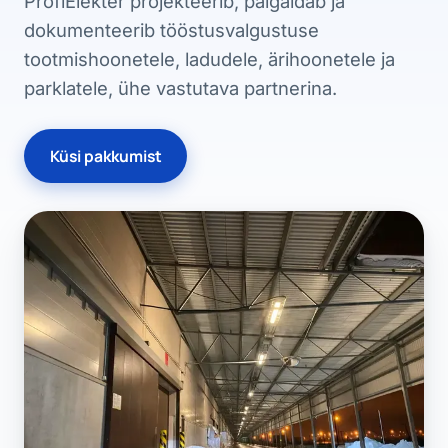
ProfiElekter projekteerib, paigaldab ja
dokumenteerib tööstusvalgustuse
tootmishoonetele, ladudele, ärihoonetele ja
parklatele, ühe vastutava partnerina.
Küsi pakkumist